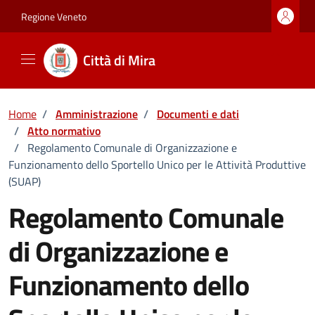
Vai ai contenuti
Vai al footer
Regione Veneto
Città di Mira
Home
/
Amministrazione
/
Documenti e dati
/
Atto normativo
/
Regolamento Comunale di Organizzazione e
Funzionamento dello Sportello Unico per le Attività Produttive
(SUAP)
Regolamento Comunale
di Organizzazione e
Funzionamento dello