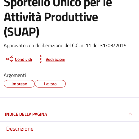
Sportello Unico per le
Attività Produttive
(SUAP)
Dettagli del documento
Approvato con deliberazione del C.C. n. 11 del 31/03/2015
Condividi
Vedi azioni
Argomenti
Imprese
Lavoro
INDICE DELLA PAGINA
Descrizione