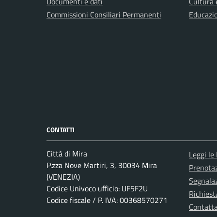
Documenti e dati
Cultura 
Commissioni Consiliari Permanenti
Educazi
CONTATTI
Città di Mira
Leggi le
P.zza Nove Martiri, 3, 30034 Mira
Prenota
(VENEZIA)
Segnalaz
Codice Univoco ufficio: UF5F2U
Richiest
Codice fiscale / P. IVA: 00368570271
Contatt