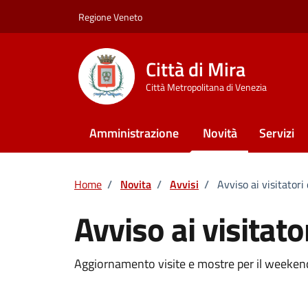
Vai ai contenuti
Vai al footer
Regione Veneto
Città di Mira
Città Metropolitana di Venezia
Amministrazione
Novità
Servizi
Home
/
Novita
/
Avvisi
/
Avviso ai visitatori 
Avviso ai visitator
Dettagli della notizi
Aggiornamento visite e mostre per il weeken